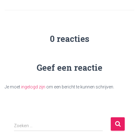
0 reacties
Geef een reactie
Je moet
ingelogd zijn
om een bericht te kunnen schrijven.
Z
Zoeken …
o
e