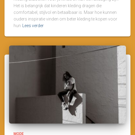
Het is belangrijk dat kinderen kleding dragen die
comfortabel, stijlvol en betaalbaar is. Maar hoe kunnen
ouders inspiratie vinden om beter kleding te kopen voor
hun
Lees verder
MODE