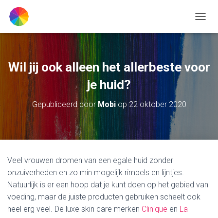
TOGGL
Wil jij ook alleen het allerbeste voor
je huid?
Gepubliceerd door
Mobi
op
22 oktober 2020
Veel vrouwen dromen van een egale huid zonder
onzuiverheden en zo min mogelijk rimpels en lijntjes.
Natuurlijk is er een hoop dat je kunt doen op het gebied van
voeding, maar de juiste producten gebruiken scheelt ook
heel erg veel. De luxe skin care merken
Clinique
en
La