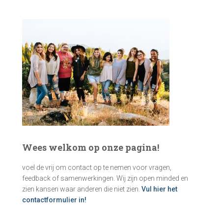
k
e
n
n
a
a
r
:
Wees welkom op onze pagina!
voel de vrij om contact op te nemen voor vragen,
feedback of samenwerkingen. Wij zijn open minded en
zien kansen waar anderen die niet zien.
Vul hier het
contactformulier in!