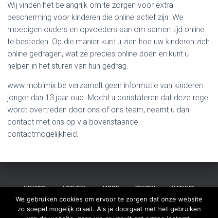
Wij vinden het belangrijk om te zorgen voor extra
bescherming voor kinderen die online actief zijn. We
moedigen ouders en opvoeders aan om samen tijd online
te besteden. Op die manier kunt u zien hoe uw kinderen zich
online gedragen, wat ze precies online doen en kunt u
helpen in het sturen van hun gedrag.
www.mobimix.be verzamelt geen informatie van kinderen
jonger dan 13 jaar oud. Mocht u constateren dat deze regel
wordt overtreden door ons of ons team, neemt u dan
contact met ons op via bovenstaande
contactmogelijkheid.
NIEUWS
ACTUEEL
MODE
REIZEN
NATUUR
We gebruiken cookies om ervoor te zorgen dat onze website
zo soepel mogelijk draait. Als je doorgaat met het gebruiken
LIFESTYLE
SPULLEN
OPINIE
CONTACT