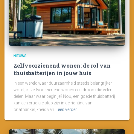
NIEUWS
Zelfvoorzienend wonen: de rol van
thuisbatterijen in jouw huis
In een wereld waar duurzaamheid steeds belangrijker
wordt, is zelfvoorzienend wonen een droom die velen
delen. Maar waar begin je? Nou, een goede thuisbatterij
kan een cruciale stap zijn in de richting van
onafhankelijkheid van
Lees verder