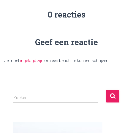
0 reacties
Geef een reactie
Je moet
ingelogd zijn
om een bericht te kunnen schrijven.
Z
Zoeken …
o
e
k
e
n