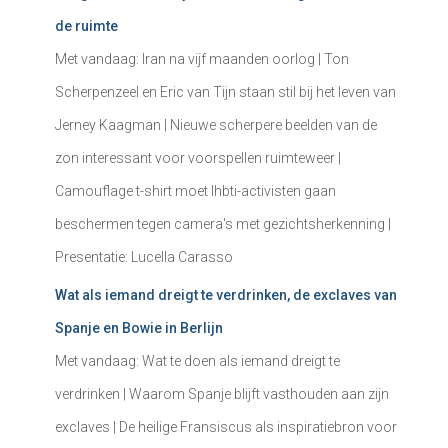
de ruimte
Met vandaag: Iran na vijf maanden oorlog | Ton
Scherpenzeel en Eric van Tijn staan stil bij het leven van
Jerney Kaagman | Nieuwe scherpere beelden van de
zon interessant voor voorspellen ruimteweer |
Camouflage t-shirt moet lhbti-activisten gaan
beschermen tegen camera's met gezichtsherkenning |
Presentatie: Lucella Carasso
Wat als iemand dreigt te verdrinken, de exclaves van
Spanje en Bowie in Berlijn
Met vandaag: Wat te doen als iemand dreigt te
verdrinken | Waarom Spanje blijft vasthouden aan zijn
exclaves | De heilige Fransiscus als inspiratiebron voor