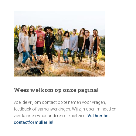
k
e
n
n
a
a
r
:
Wees welkom op onze pagina!
voel de vrij om contact op te nemen voor vragen,
feedback of samenwerkingen. Wij zijn open minded en
zien kansen waar anderen die niet zien.
Vul hier het
contactformulier in!