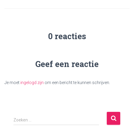
0 reacties
Geef een reactie
Je moet
ingelogd zijn
om een bericht te kunnen schrijven.
Z
Zoeken …
o
e