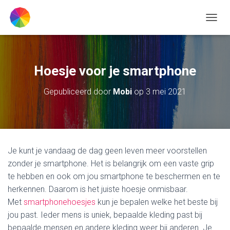
TOGGL
Hoesje voor je smartphone
Gepubliceerd door
Mobi
op
3 mei 2021
Je kunt je vandaag de dag geen leven meer voorstellen
zonder je smartphone. Het is belangrijk om een vaste grip
te hebben en ook om jou smartphone te beschermen en te
herkennen. Daarom is het juiste hoesje onmisbaar.
Met
smartphonehoesjes
kun je bepalen welke het beste bij
jou past. Ieder mens is uniek, bepaalde kleding past bij
bepaalde mensen en andere kleding weer bij anderen. Je